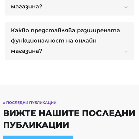
магазина?
Какво представлява разширената
функционалност на онлайн
магазина?
// ПОСЛЕДНИ ПУБЛИКАЦИИ
ВИЖТЕ НАШИТЕ ПОСЛЕДНИ
ПУБЛИКАЦИИ