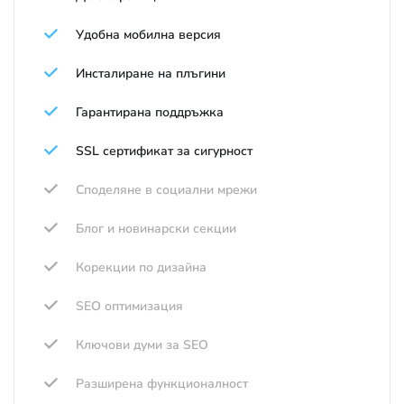
Удобна мобилна версия
Инсталиране на плъгини
Гарантирана поддръжка
SSL сертификат за сигурност
Споделяне в социални мрежи
Блог и новинарски секции
Корекции по дизайна
SEO оптимизация
Ключови думи за SEO
Разширена функционалност