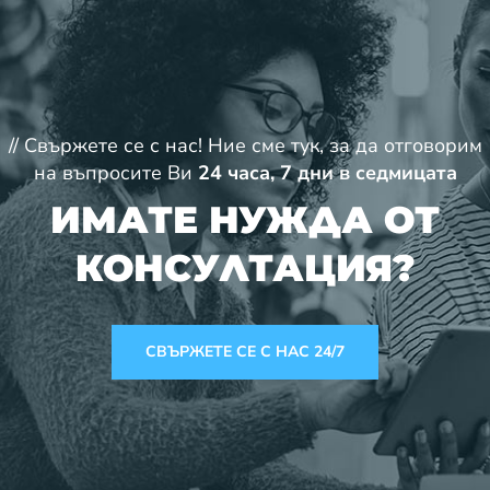
// Свържете се с нас! Ние сме тук, за да отговорим
на въпросите Ви
24 часа, 7 дни в седмицата
ИМАТЕ НУЖДА ОТ
КОНСУЛТАЦИЯ?​
СВЪРЖЕТЕ СЕ С НАС 24/7