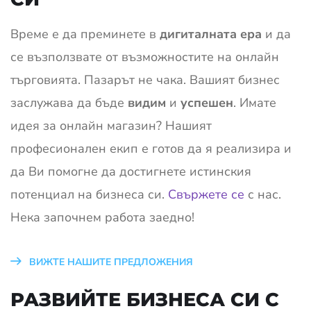
Време е да преминете в
дигиталната ера
и да
се възползвате от възможностите на онлайн
търговията. Пазарът не чака. Вашият бизнес
заслужава да бъде
видим
и
успешен
. Имате
идея за онлайн магазин? Нашият
професионален екип е готов да я реализира и
да Ви помогне да достигнете истинския
потенциал на бизнеса си.
Свържете се
с нас.
Нека започнем работа заедно!
ВИЖТЕ НАШИТЕ ПРЕДЛОЖЕНИЯ
РАЗВИЙТЕ БИЗНЕСА СИ С