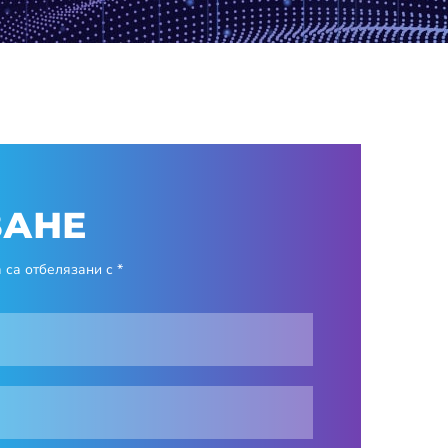
ВАНЕ
са отбелязани с *