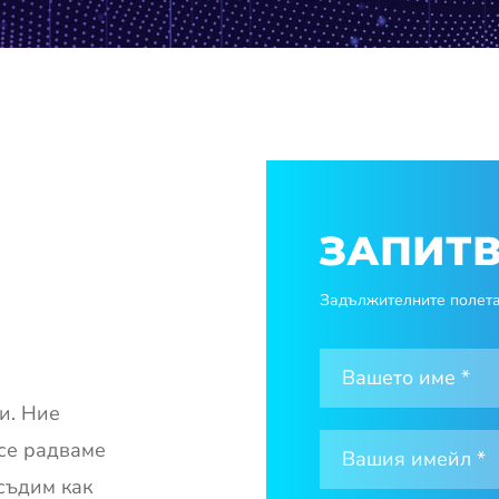
ЗАПИТ
Задължителните полета 
и. Ние
 се радваме
съдим как